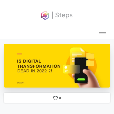
contenu
principal
0