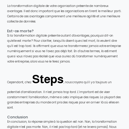
La transformation digitale de votre organisation présente de nombreux
avantages. Il est donc important que les organisations en tirent le meilleur parti.
Certains de ces avantages comprennent une meilleure agilité et une meilleure
collecte de données.
Est-ce morte?
Si la transformation digitale présente autant d’avantages, pourquoi dit-on
qu’elle est morte ? Pour clarifier, lorsqu’ils disent que c’est mort, ils veulent dire
qu’il est trop tard. Ils affirment que vous ne transformerez jamais votre entreprise
numériquement si vous ne l’avez pas déjà fait. En d’autres termes, ils estiment
que si vous n’avez pas réalisé que vous auriez dû transformer numériquement
votre entreprise, alors vous ne le ferez jamais.
Steps
Cependant, chez
, nous croyons qu’il y a toujours un
potentiel d’amélioration. Il n’est jamais trop tard. L’important est de viser
constamment l’amélioration, même si cela implique des risques. La plupart des
grandes entreprises du monde ont pris des risques pour en arriver là où elles en
sont.
Conclusion
En conclusion, la réponse simple à la question est non. Non, la transformation
digitale n’est pas morte. Non, il n’est pas trop tard (et ne le sera jamais). Nous