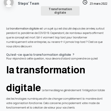
Steps' Team
23 mars 2022
Transformation
digitale
La transformation digitale
est un sujet qui est discuté depuis des années, surtout
pendant la pandémie de COVID-19. Cependant, de nombreux experts affirment
que le concept est mort. Est-il vraiment trop tard pour transformer
numériquement votre entreprise, ou ne sera-t-il jamais trop tard ? C’est ce que
nous allons découvrir.
Qu’est-ce que la transformation digitale ?
Pour répondre à cette question, nous devons d’abord comprendre ce qu’est
la transformation
digitale
. Le terme désigne généralement l’intégration totale
des technologies numériques afin de changer complètement la manière dont
votre organisation fonctionne. Cela concerne principalement votre mode de
fonctionnement et la création de valeur pour vos clients.