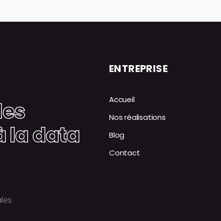
ENTREPRISE
Accueil
des
Nos réalisations
à la data
Blog
Contact
les