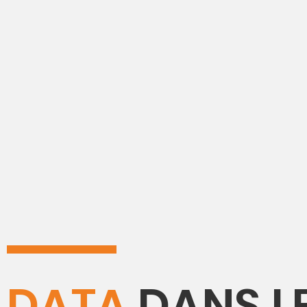
DATA
DANS L