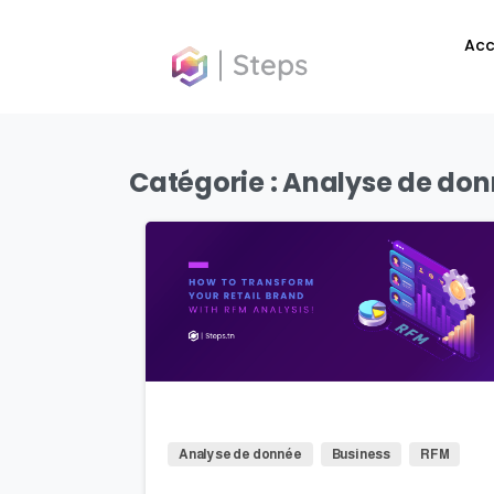
contenu
Acc
principal
Catégorie :
Analyse de do
0
Analyse de donnée
Business
RFM