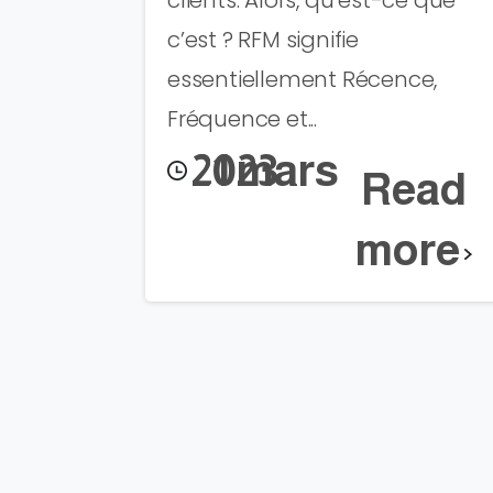
clients. Alors, qu’est-ce que
c’est ? RFM signifie
essentiellement Récence,
Fréquence et...
21 mars 2023
Read
more